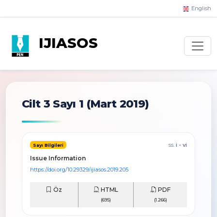
English
IJIASOS
Cilt 3 Sayı 1
(Mart 2019)
ss.
i - vi
Sayı Bilgileri
Issue Information
https://doi.org/10.29329/ijiasos.2019.205
Öz
HTML
PDF
(695)
(1.266)