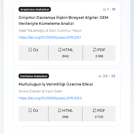
ss.
1 - 19
Araştırma Makalesi
Girişimci Davranışa İlişkin Bireysel Algılar: GEM
Verileriyle Kümeleme Analizi
Sibel Tokatlıoğlu & Esin Cumhur Yalçın
https://doi.org/10.29329/ijiasos.2019.205.1
Öz
HTML
PDF
(840)
(1.558)
ss.
20 - 35
Derleme Makalesi
Mutluluğun İş Verimliliği Üzerine Etkisi
Sırma Özeren & Fazıl Özen
https://doi.org/10.29329/ijiasos.2019.205.2
Öz
HTML
PDF
(958)
(1.729)