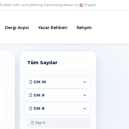
Publish with us
•
Publishing Partnership
•
About Us
•
English
Dergi Arşivi
Yazar Rehberi
İletişim
Tüm Sayılar
Cilt 10
i
Cilt 9
Cilt 8
Sayı 4