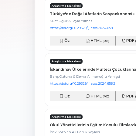
Araştırma Makalesi
Türkiye'de Doğal Afetlerin Sosyoekonomik 
Suat Uğur & Leyla Yılmaz
https://doi.org/10.29329/ijiasos.2024.658.1
Öz
HTML
PDF
(205)
Araştırma Makalesi
İskandinav Ülkelerinde Mülteci Çocuklarına 
Barış Öztuna & Derya Alimanoğlu Yemişci
https://doi.org/10.29329/ijiasos.2024.658.2
Öz
HTML
PDF
(400)
Araştırma Makalesi
Okul Yöneticilerinin Eğitim Konulu Filmlerd
İpek Sözbir & Ali Faruk Yaylacı