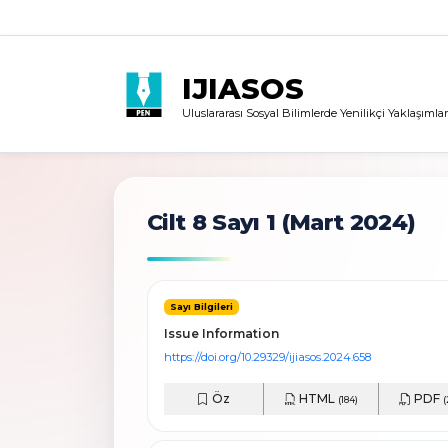
IJIASOS
Uluslararası Sosyal Bilimlerde Yenilikçi Yaklaşımlar
Cilt 8 Sayı 1
(Mart 2024)
Sayı Bilgileri
Issue Information
https://doi.org/10.29329/ijiasos.2024.658
Öz
HTML
PDF
(184)
(