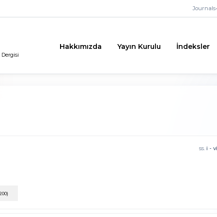
Journals
•
Hakkımızda
Yayın Kurulu
İndeksler
 Dergisi
ss.
i - v
200)