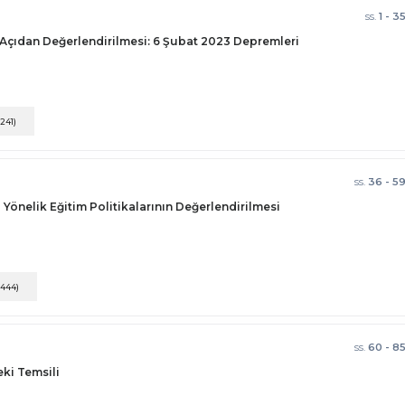
ss.
1 - 3
Açıdan Değerlendirilmesi: 6 Şubat 2023 Depremleri
(241)
ss.
36 - 5
Yönelik Eğitim Politikalarının Değerlendirilmesi
(444)
ss.
60 - 8
eki Temsili