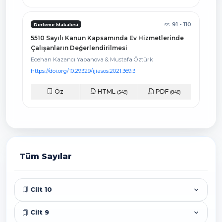
ss.
91 - 110
Derleme Makalesi
5510 Sayılı Kanun Kapsamında Ev Hizmetlerinde
Çalışanların Değerlendirilmesi
Ecehan Kazancı Yabanova & Mustafa Öztürk
https://doi.org/10.29329/ijiasos.2021.369.3
Öz
HTML
PDF
(549)
(848)
Tüm Sayılar
Cilt 10
Cilt 9