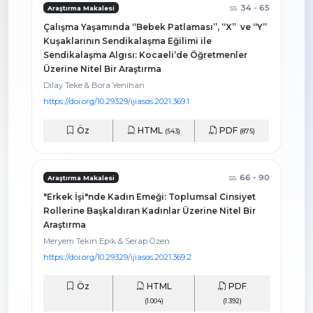
ss.
34 - 65
Araştırma Makalesi
Çalışma Yaşamında “Bebek Patlaması”, “X” ve “Y”
Kuşaklarının Sendikalaşma Eğilimi ile
Sendikalaşma Algısı: Kocaeli’de Öğretmenler
Üzerine Nitel Bir Araştırma
Dilay Teke & Bora Yenihan
https://doi.org/10.29329/ijiasos.2021.369.1
Öz
HTML
PDF
(543)
(875)
ss.
66 - 90
Araştırma Makalesi
"Erkek İşi"nde Kadın Emeği: Toplumsal Cinsiyet
Rollerine Başkaldıran Kadınlar Üzerine Nitel Bir
Araştırma
Meryem Tekin Epik & Serap Özen
https://doi.org/10.29329/ijiasos.2021.369.2
Öz
HTML
PDF
(1.004)
(1.392)