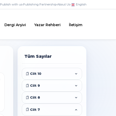
Publish with us
•
Publishing Partnership
•
About Us
•
English
Dergi Arşivi
Yazar Rehberi
İletişim
Tüm Sayılar
Cilt 10
i
Cilt 9
Cilt 8
Cilt 7