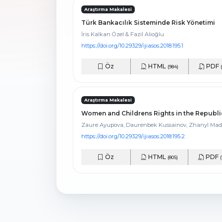
Araştırma Makalesi
Türk Bankacılık Sisteminde Risk Yönetimi
İris Kalkan Özel & Fazil Alioğlu
https://doi.org/10.29329/ijiasos.2018.195.1
Öz
HTML
PDF
(984)
Araştırma Makalesi
Women and Childrens Rights in the Republi
Zaure Ayupova, Daurenbek Kussainov, Zhanyl Mad
https://doi.org/10.29329/ijiasos.2018.195.2
Öz
HTML
PDF
(805)
(