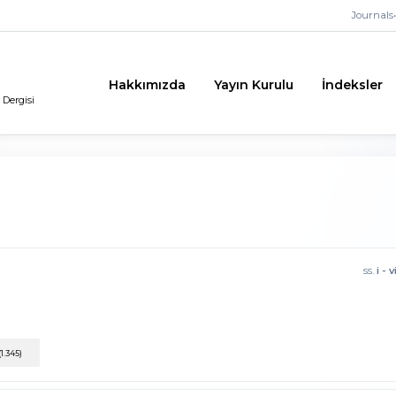
Journals
•
Hakkımızda
Yayın Kurulu
İndeksler
 Dergisi
ss.
i - v
(1.345)