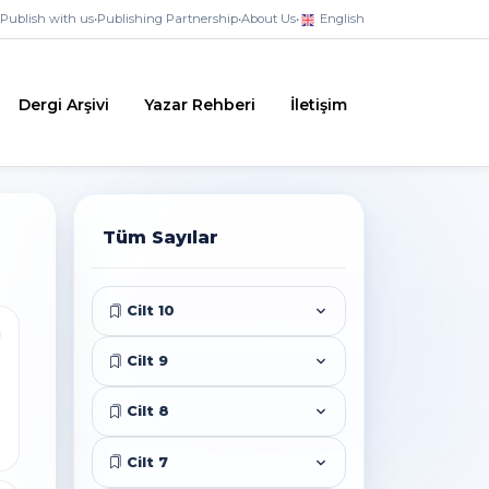
Publish with us
•
Publishing Partnership
•
About Us
•
English
Dergi Arşivi
Yazar Rehberi
İletişim
Tüm Sayılar
Cilt 10
i
Cilt 9
Cilt 8
Cilt 7