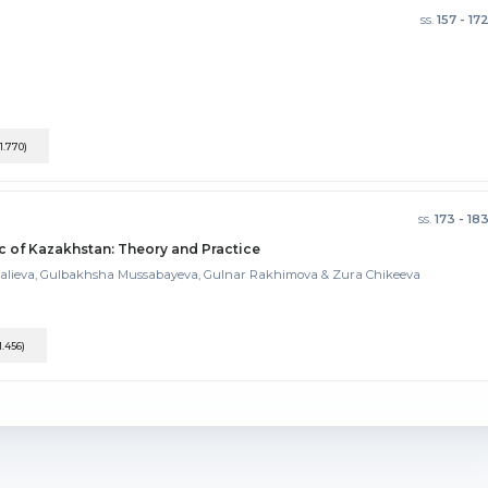
ss.
157 - 17
(1.770)
ss.
173 - 18
c of Kazakhstan: Theory and Practice
alieva, Gulbakhsha Mussabayeva, Gulnar Rakhimova & Zura Chikeeva
1.456)