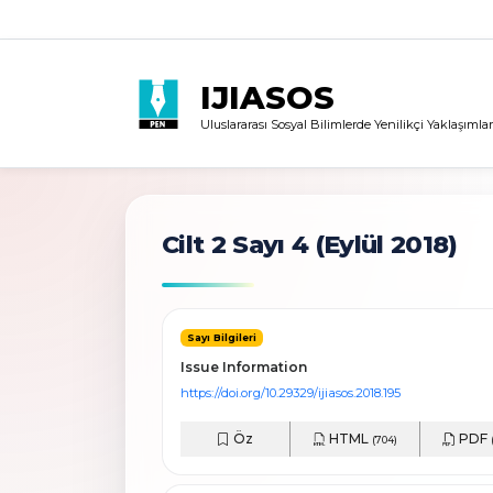
IJIASOS
Uluslararası Sosyal Bilimlerde Yenilikçi Yaklaşımlar
Cilt 2 Sayı 4
(Eylül 2018)
Sayı Bilgileri
Issue Information
https://doi.org/10.29329/ijiasos.2018.195
Öz
HTML
PDF
(704)