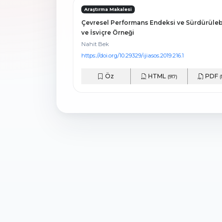
Araştırma Makalesi
Çevresel Performans Endeksi ve Sürdürülebi
ve İsviçre Örneği
Nahit Bek
https://doi.org/10.29329/ijiasos.2019.216.1
Öz
HTML
PDF
(917)
(