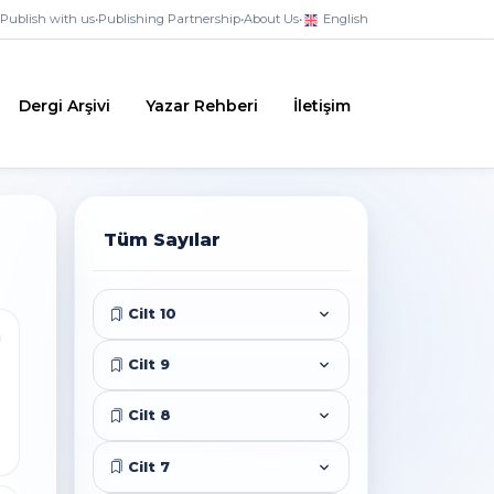
Publish with us
•
Publishing Partnership
•
About Us
•
English
Dergi Arşivi
Yazar Rehberi
İletişim
Tüm Sayılar
Cilt 10
i
Cilt 9
Cilt 8
Cilt 7