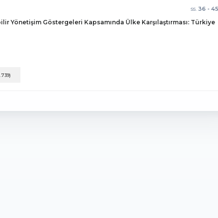
ss.
36 - 4
lir Yönetişim Göstergeleri Kapsamında Ülke Karşılaştırması: Türkiye
1.739)