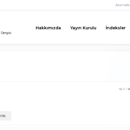
Journals
•
Hakkımızda
Yayın Kurulu
İndeksler
 Dergisi
ss.
i - v
(1.151)