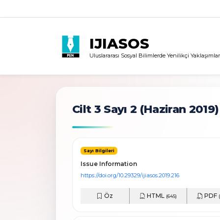
IJIASOS
Uluslararası Sosyal Bilimlerde Yenilikçi Yaklaşımlar
Cilt 3 Sayı 2
(Haziran 2019)
Sayı Bilgileri
Issue Information
https://doi.org/10.29329/ijiasos.2019.216
Öz
HTML
PDF
(645)