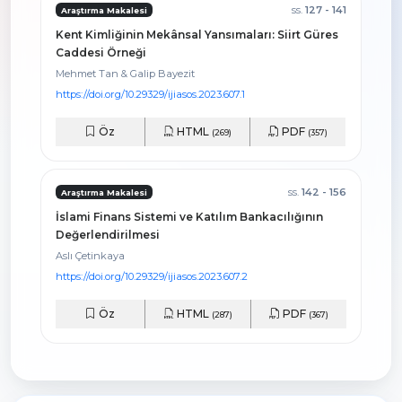
ss.
127 - 141
Araştırma Makalesi
Kent Kimliğinin Mekânsal Yansımaları: Siirt Güres
Caddesi Örneği
Mehmet Tan & Galip Bayezit
https://doi.org/10.29329/ijiasos.2023.607.1
Öz
HTML
PDF
(269)
(357)
ss.
142 - 156
Araştırma Makalesi
İslami Finans Sistemi ve Katılım Bankacılığının
Değerlendirilmesi
Aslı Çetinkaya
https://doi.org/10.29329/ijiasos.2023.607.2
Öz
HTML
PDF
(287)
(367)