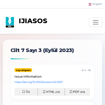
English
IJIASOS
Cilt 7 Sayı 3
(Eylül 2023)
ss.
i - vi
Sayı Bilgileri
Issue Information
https://doi.org/10.29329/ijiasos.2023.607
Öz
HTML
PDF
(231)
(329)