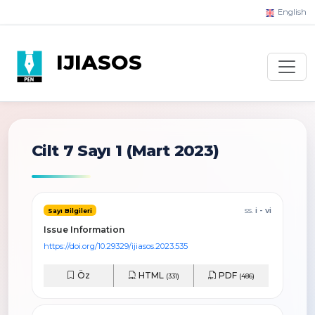
English
IJIASOS
Cilt 7 Sayı 1
(Mart 2023)
ss.
i - vi
Sayı Bilgileri
Issue Information
https://doi.org/10.29329/ijiasos.2023.535
Öz
HTML
PDF
(331)
(486)