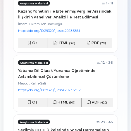
ss.
1 - 11
Araştırma Makalesi
Kazanç Yönetimi ile Ertelenmiş Vergiler Arasındaki
İlişkinin Panel Veri Analizi ile Test Edilmesi
İlhami Ekrem Tohumcuoğlu
https://doi.org/10.29329/ijiasos.2023.535.1
Öz
HTML
PDF
(366)
(578)
ss.
12 - 26
Araştırma Makalesi
Yabancı Dil Olarak Yunanca Öğretiminde
Anlambilimsel Çözümleme
Mesout Kalin-Sali
https://doi.org/10.29329/ijiasos.2023.535.2
Öz
HTML
PDF
(307)
(420)
ss.
27 - 45
Araştırma Makalesi
Seçilmiş OECD Ülkelerinde Sosyal Harcamaların