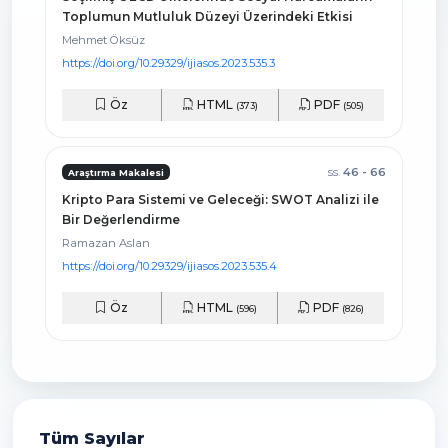
Toplumun Mutluluk Düzeyi Üzerindeki Etkisi
Mehmet Öksüz
https://doi.org/10.29329/ijiasos.2023.535.3
Öz
HTML
PDF
(373)
(505)
ss.
46 - 66
Araştırma Makalesi
Kripto Para Sistemi ve Geleceği: SWOT Analizi ile
Bir Değerlendirme
Ramazan Aslan
https://doi.org/10.29329/ijiasos.2023.535.4
Öz
HTML
PDF
(596)
(826)
Tüm Sayılar