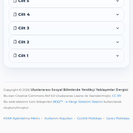
Cilt 5
Cilt 4
Cilt 3
Cilt 2
Cilt 1
Copyright © 2026
Uluslararası Sosyal Bilimlerde Yenilikçi Yaklaşımlar Dergisi
Bu eser Creative Commons Atıf 4.0 Uluslararası Lisansı ile lisanslanmıştır.
CC BY
Bu web sitesinin tüm bileşenleri
BOQ™ - e-Dergi Yönetim Sistemi
kullanılarak
oluşturulmuştur.
KVKK Aydınlatma Metni
Kullanım Koşulları
Gizlilik Politikası
Çerez Politikası