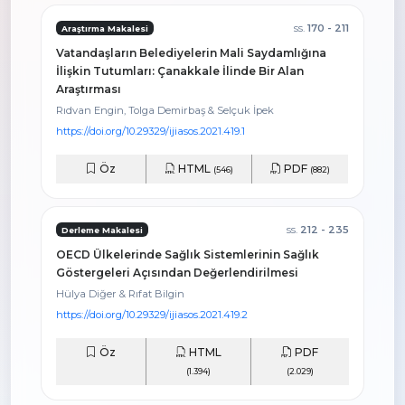
ss.
170 - 211
Araştırma Makalesi
Vatandaşların Belediyelerin Mali Saydamlığına
İlişkin Tutumları: Çanakkale İlinde Bir Alan
Araştırması
Rıdvan Engin, Tolga Demirbaş & Selçuk İpek
https://doi.org/10.29329/ijiasos.2021.419.1
Öz
HTML
PDF
(546)
(882)
ss.
212 - 235
Derleme Makalesi
OECD Ülkelerinde Sağlık Sistemlerinin Sağlık
Göstergeleri Açısından Değerlendirilmesi
Hülya Diğer & Rıfat Bilgin
https://doi.org/10.29329/ijiasos.2021.419.2
Öz
HTML
PDF
(1.394)
(2.029)