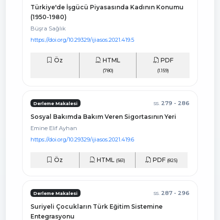
Türkiye'de İşgücü Piyasasında Kadının Konumu
(1950-1980)
Büşra Sağlık
https://doi.org/10.29329/ijiasos.2021.419.5
Öz
HTML
PDF
(780)
(1.159)
ss.
279 - 286
Derleme Makalesi
Sosyal Bakımda Bakım Veren Sigortasının Yeri
Emine Elif Ayhan
https://doi.org/10.29329/ijiasos.2021.419.6
Öz
HTML
PDF
(561)
(825)
ss.
287 - 296
Derleme Makalesi
Suriyeli Çocukların Türk Eğitim Sistemine
Entegrasyonu