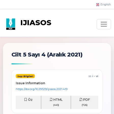
English
IJIASOS
Cilt 5 Sayı 4
(Aralık 2021)
ss.
i - vi
Sayı Bilgileri
Issue Information
https://doi.org/10.29329/ijiasos.2021.419
Öz
HTML
PDF
(443)
(726)