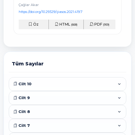
Çağlar Akar
https://doi.org/10.29329/ijiasos.2021.419.7
Öz
HTML
PDF
(668)
(959)
Tüm Sayılar
Cilt 10
Cilt 9
Cilt 8
Cilt 7