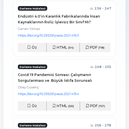
ss.
236 - 247
Derleme Makalesi
Endüstri 4.0’ın Karanlık Fabrikalarında İnsan
Kaynaklarının Rolü: İşlevsiz Bir Sınıf Mı?
Canan Yılmaz
https://doi.org/10.29329/ijiasos.2021.419.3
Öz
HTML
PDF
(514)
(798)
ss.
248 - 255
Derleme Makalesi
Covid 19 Pandemisi Sonrası: Çalışmanın
Sorgulanması ve Büyük İstifa Sorunsalı
Dilay Güvenç
https://doi.org/10.29329/ijiasos.2021.419.4
Öz
HTML
PDF
(500)
(767)
ss.
256 - 278
Derleme Makalesi