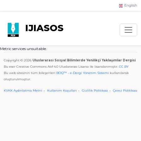
English
IJIASOS
Metric services unsuitable.
Copyright © 2026
Uluslararası Sosyal Bilimlerde Yenilikçi Yaklaşımlar Dergisi
Bu eser Creative Commons Atıf 4.0 Uluslararası Lisansı ile lisanslanmıştır.
CC BY
Bu web sitesinin tüm bileşenleri
BOQ™ - e-Dergi Yönetim Sistemi
kullanılarak
oluşturulmuştur.
KVKK Aydınlatma Metni
Kullanım Koşulları
Gizlilik Politikası
Çerez Politikası