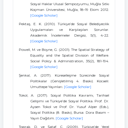
Sosyal Haklar Ulusal Sempozyumu, Muğla Sıtkı
Koçman Üniversitesi, Muğla, 18–19 Ekim 2012.
[Google Scholar]
Pektaş, E. K. (2010). Türkiye’de Sosyal Belediyecilik
Uygulamaları ve Karşılaşılan Sorunlar.
Akademik İncelemeler Dergisi, 5(1), 4-22.
[Google Scholar]
Powell, M. ve Boyne, G. (2001). The Spatial Strategy of
Equality and the Spatial Division of Welfare.
Social Policy & Administration, 35(2), 181-194.
[Google Scholar]
Şenkal, A. (2017). Küreselleşme Sürecinde Sosyal
Politikalar (Genişletilmiş 4. Baskı). Kocaeli:
Umuttepe Yayınları.
[Google Scholar]
Tokol, A. (2017). Sosyal Politika Kavramı, Tarihsel
Gelişimi ve Türkiye’de Sosyal Politika. Prof. Dr.
Aysen Tokol ve Prof. Dr. Yusuf Alper (Eds.),
Sosyal Politika (8. Baskı), Bursa: Dora Basım –
Yayın Dağıtım.
[Google Scholar]
Toprak, D. ve Şataf, C. (2009). Türkiye’de Yerel