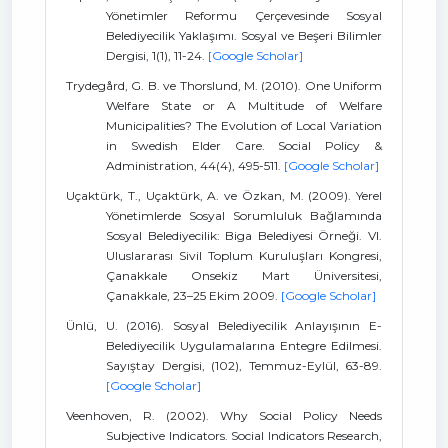
Yönetimler Reformu Çerçevesinde Sosyal
Belediyecilik Yaklaşımı. Sosyal ve Beşeri Bilimler
Dergisi, 1(1), 11-24.
[Google Scholar]
Trydegård, G. B. ve Thorslund, M. (2010). One Uniform
Welfare State or A Multitude of Welfare
Municipalities? The Evolution of Local Variation
in Swedish Elder Care. Social Policy &
Administration, 44(4), 495-511.
[Google Scholar]
Uçaktürk, T., Uçaktürk, A. ve Özkan, M. (2009). Yerel
Yönetimlerde Sosyal Sorumluluk Bağlamında
Sosyal Belediyecilik: Biga Belediyesi Örneği. VI.
Uluslararası Sivil Toplum Kuruluşları Kongresi,
Çanakkale Onsekiz Mart Üniversitesi,
Çanakkale, 23–25 Ekim 2009.
[Google Scholar]
Ünlü, U. (2016). Sosyal Belediyecilik Anlayışının E-
Belediyecilik Uygulamalarına Entegre Edilmesi.
Sayıştay Dergisi, (102), Temmuz-Eylül, 63-89.
[Google Scholar]
Veenhoven, R. (2002). Why Social Policy Needs
Subjective Indicators. Social Indicators Research,