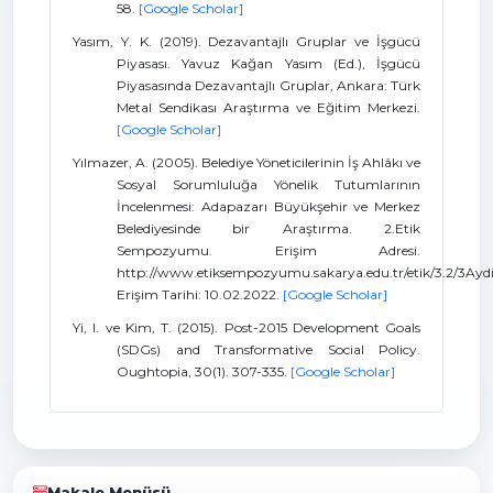
58.
[Google Scholar]
Yasım, Y. K. (2019). Dezavantajlı Gruplar ve İşgücü
Piyasası. Yavuz Kağan Yasım (Ed.), İşgücü
Piyasasında Dezavantajlı Gruplar, Ankara: Türk
Metal Sendikası Araştırma ve Eğitim Merkezi.
[Google Scholar]
Yılmazer, A. (2005). Belediye Yöneticilerinin İş Ahlâkı ve
Sosyal Sorumluluğa Yönelik Tutumlarının
İncelenmesi: Adapazarı Büyükşehir ve Merkez
Belediyesinde bir Araştırma. 2.Etik
Sempozyumu. Erişim Adresi.
http://www.etiksempozyumu.sakarya.edu.tr/etik/3.2/3Ayd
Erişim Tarihi: 10.02.2022.
[Google Scholar]
Yi, I. ve Kim, T. (2015). Post-2015 Development Goals
(SDGs) and Transformative Social Policy.
Oughtopia, 30(1). 307-335.
[Google Scholar]
Makale Menüsü