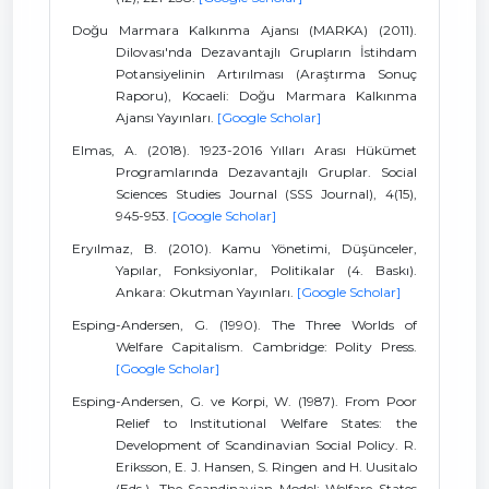
Doğu Marmara Kalkınma Ajansı (MARKA) (2011).
Dilovası'nda Dezavantajlı Grupların İstihdam
Potansiyelinin Artırılması (Araştırma Sonuç
Raporu), Kocaeli: Doğu Marmara Kalkınma
Ajansı Yayınları.
[Google Scholar]
Elmas, A. (2018). 1923-2016 Yılları Arası Hükümet
Programlarında Dezavantajlı Gruplar. Social
Sciences Studies Journal (SSS Journal), 4(15),
945-953.
[Google Scholar]
Eryılmaz, B. (2010). Kamu Yönetimi, Düşünceler,
Yapılar, Fonksiyonlar, Politikalar (4. Baskı).
Ankara: Okutman Yayınları.
[Google Scholar]
Esping-Andersen, G. (1990). The Three Worlds of
Welfare Capitalism. Cambridge: Polity Press.
[Google Scholar]
Esping-Andersen, G. ve Korpi, W. (1987). From Poor
Relief to Institutional Welfare States: the
Development of Scandinavian Social Policy. R.
Eriksson, E. J. Hansen, S. Ringen and H. Uusitalo
(Eds.), The Scandinavian Model: Welfare States