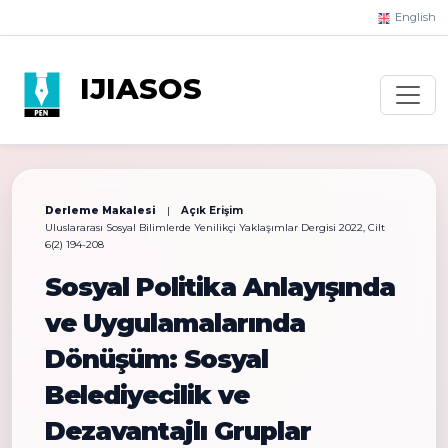
English
IJIASOS
Derleme Makalesi
|
Açık Erişim
Uluslararası Sosyal Bilimlerde Yenilikçi Yaklaşımlar Dergisi 2022, Cilt
6(2) 194-208
Sosyal Politika Anlayışında
ve Uygulamalarında
Dönüşüm: Sosyal
Belediyecilik ve
Dezavantajlı Gruplar