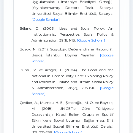
Uygulamaları (Ümraniye Belediyesi Örneği).
(Yayınlanmamış Doktora Tezi). Sakarya
Üniversitesi Sosyal Bilimler Enstitüsü, Sakarya.
[Google Scholar]
Béland, D. (2005). Ideas and Social Policy: An
Institutionalist Perspective. Social Policy &
Administration, 39(1), 1-18.
[Google Scholar]
Bozok, N. (2011). Sosyolojik Değerlendirme Raporu (1.
Baskı). İstanbul: Boyner Yayınları.
[Google
Scholar]
Burau, V. ve Kröger, T. (2004). The Local and the
National in Community Care: Exploring Policy
and Politics in Finland and Britain. Social Policy
& Administration, 38(7), 793-810.
[Google
Scholar]
Çeviker, A., Mumcu, H. E., Şekeroğlu, M. Ö. ve Bayrak,
M. (2018). UNICEF’e Göre Türkiye’de
Dezavantajlı Kabul Edilen Grupların Sportif
Etkinliklerle Sosyal Uyumun Sağlanması. Siirt
Üniversitesi Sosyal Bilimler Enstitüsü Dergisi,
(12), 221-238.
[Google Scholar]