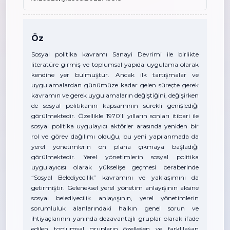
Öz
Sosyal politika kavramı Sanayi Devrimi ile birlikte
literatüre girmiş ve toplumsal yapıda uygulama olarak
kendine yer bulmuştur. Ancak ilk tartışmalar ve
uygulamalardan günümüze kadar gelen süreçte gerek
kavramın ve gerek uygulamaların değiştiğini, değişirken
de sosyal politikanın kapsamının sürekli genişlediği
görülmektedir. Özellikle 1970’li yılların sonları itibari ile
sosyal politika uygulayıcı aktörler arasında yeniden bir
rol ve görev dağılımı olduğu, bu yeni yapılanmada da
yerel yönetimlerin ön plana çıkmaya başladığı
görülmektedir. Yerel yönetimlerin sosyal politika
uygulayıcısı olarak yükselişe geçmesi beraberinde
“Sosyal Belediyecilik” kavramını ve yaklaşımını da
getirmiştir. Geleneksel yerel yönetim anlayışının aksine
sosyal belediyecilik anlayışının, yerel yönetimlerin
sorumluluk alanlarındaki halkın genel sorun ve
ihtiyaçlarının yanında dezavantajlı gruplar olarak ifade
edilen toplumsal grupların özelleşen ve farklılaşan