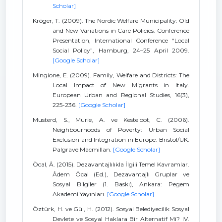
Scholar]
Kröger, T. (2009). The Nordic Welfare Municipality: Old
and New Variations in Care Policies. Conference
Presentation, International Conference “Local
Social Policy”, Hamburg, 24–25 April 2009.
[Google Scholar]
Mingione, E. (2009). Family, Welfare and Districts: The
Local Impact of New Migrants in Italy.
European Urban and Regional Studies, 16(3),
225-236.
[Google Scholar]
Musterd, S., Murie, A. ve Kesteloot, C. (2006).
Neighbourhoods of Poverty: Urban Social
Exclusion and Integration in Europe. Bristol/UK:
Palgrave Macmillan.
[Google Scholar]
Öcal, Â. (2015). Dezavantajlılıkla İlgili Temel Kavramlar.
Âdem Öcal (Ed.), Dezavantajlı Gruplar ve
Sosyal Bilgiler (1. Baskı), Ankara: Pegem
Akademi Yayınları.
[Google Scholar]
Öztürk, H. ve Gül, H. (2012). Sosyal Belediyecilik Sosyal
Devlete ve Sosyal Haklara Bir Alternatif Mi? IV.