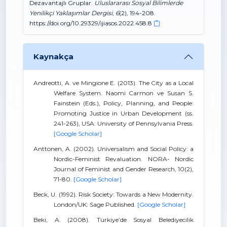
Dezavantajlı Gruplar.
Uluslararası Sosyal Bilimlerde
Yenilikçi Yaklaşımlar Dergisi
,
6
(2), 194-208.
https://doi.org/10.29329/ijiasos.2022.458.8
Kaynakça
Andreotti, A. ve Mingione E. (2013). The City as a Local
Welfare System. Naomi Carmon ve Susan S.
Fainstein (Eds.), Policy, Planning, and People:
Promoting Justice in Urban Development (ss.
241-263), USA: University of Pennsylvania Press.
[Google Scholar]
Anttonen, A. (2002). Universalism and Social Policy: a
Nordic-Feminist Revaluation. NORA- Nordic
Journal of Feminist and Gender Research, 10(2),
71-80.
[Google Scholar]
Beck, U. (1992). Risk Society: Towards a New Modernity.
London/UK: Sage Published.
[Google Scholar]
Beki, A. (2008). Türkiye’de Sosyal Belediyecilik