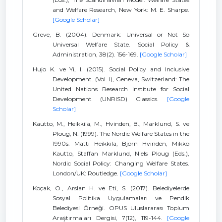
and Welfare Research, New York: M. E. Sharpe.
[Google Scholar]
Greve, B. (2004). Denmark: Universal or Not So
Universal Welfare State. Social Policy &
Administration, 38(2). 156-169.
[Google Scholar]
Hujo K. ve Yi, I. (2015). Social Policy and Inclusive
Development. (Vol. I), Geneva, Switzerland: The
United Nations Research Institute for Social
Development (UNRISD) Classics.
[Google
Scholar]
Kautto, M., Heikkilä, M., Hvinden, B., Marklund, S. ve
Ploug, N. (1999). The Nordic Welfare States in the
1990s. Matti Heikkila, Bjorn Hvinden, Mikko
Kautto, Staffan Marklund, Niels Ploug (Eds.),
Nordic Social Policy: Changing Welfare States.
London/UK: Routledge.
[Google Scholar]
Koçak, O., Arslan H. ve Eti, S. (2017). Belediyelerde
Sosyal Politika Uygulamaları ve Pendik
Belediyesi Örneği. OPUS Uluslararası Toplum
Araştırmaları Dergisi, 7(12), 119-144.
[Google