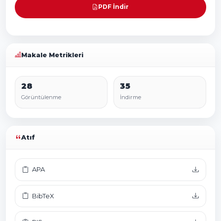
PDF İndir
Makale Metrikleri
28
35
Görüntülenme
İndirme
Atıf
APA
BibTeX