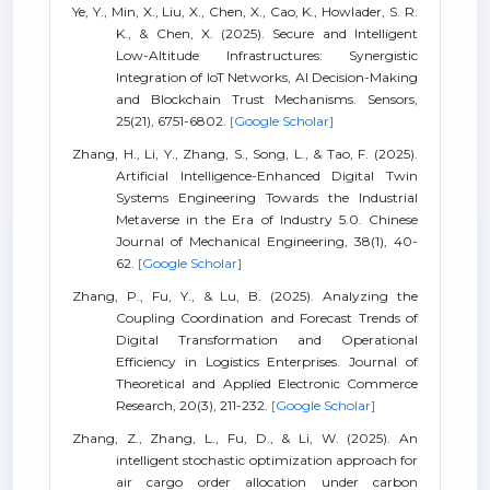
Ye, Y., Min, X., Liu, X., Chen, X., Cao, K., Howlader, S. R.
K., & Chen, X. (2025). Secure and Intelligent
Low-Altitude Infrastructures: Synergistic
Integration of IoT Networks, AI Decision-Making
and Blockchain Trust Mechanisms. Sensors,
25(21), 6751-6802.
[Google Scholar]
Zhang, H., Li, Y., Zhang, S., Song, L., & Tao, F. (2025).
Artificial Intelligence-Enhanced Digital Twin
Systems Engineering Towards the Industrial
Metaverse in the Era of Industry 5.0. Chinese
Journal of Mechanical Engineering, 38(1), 40-
62.
[Google Scholar]
Zhang, P., Fu, Y., & Lu, B. (2025). Analyzing the
Coupling Coordination and Forecast Trends of
Digital Transformation and Operational
Efficiency in Logistics Enterprises. Journal of
Theoretical and Applied Electronic Commerce
Research, 20(3), 211-232.
[Google Scholar]
Zhang, Z., Zhang, L., Fu, D., & Li, W. (2025). An
intelligent stochastic optimization approach for
air cargo order allocation under carbon