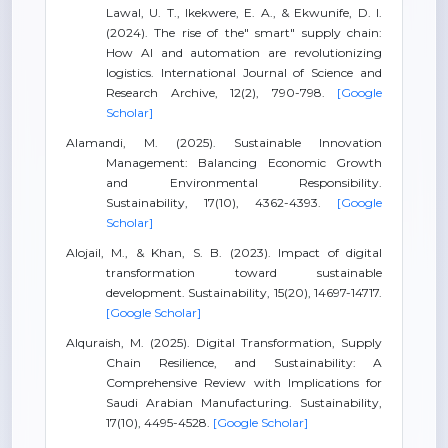
Lawal, U. T., Ikekwere, E. A., & Ekwunife, D. I.
(2024). The rise of the" smart" supply chain:
How AI and automation are revolutionizing
logistics. International Journal of Science and
Research Archive, 12(2), 790-798.
[Google
Scholar]
Alamandi, M. (2025). Sustainable Innovation
Management: Balancing Economic Growth
and Environmental Responsibility.
Sustainability, 17(10), 4362-4393.
[Google
Scholar]
Alojail, M., & Khan, S. B. (2023). Impact of digital
transformation toward sustainable
development. Sustainability, 15(20), 14697-14717.
[Google Scholar]
Alquraish, M. (2025). Digital Transformation, Supply
Chain Resilience, and Sustainability: A
Comprehensive Review with Implications for
Saudi Arabian Manufacturing. Sustainability,
17(10), 4495-4528.
[Google Scholar]