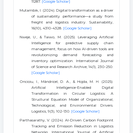
11287.
[Google Scholar]
Mutambik, I. (2024). Digital transformation as a driver
of sustainability performance—a study from
freight and logistics industry. Sustainability,
16(10), 4310-4328.
[Google Scholar]
Nweje, U., & Taiwo, M. (2025). Leveraging Artificial
Intelligence for predictive supply chain
management, focus on how AI-driven tools are
revolutionizing demand forecasting and
inventory optimization. International Journal
of Science and Research Archive, 14(1), 230-250.
[Google Scholar]
Oncioiu, I., Mândricel, D. A., & Hojda, M. H. (2025).
Artificial Intelligence-Enabled Digital
Transformation in Circular Logistics: A
Structural Equation Model of Organizational,
Technological, and Environmental Drivers.
Logistics, 9(3), 102-130.
[Google Scholar]
Parthasarathy, V. (2024). AI-Driven Carbon Footprint
Tracking and Emission Reduction in Logistics
Networks. International Journal of Artificial