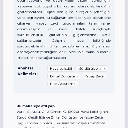
optimizasyonu ve uzun vadeli sistem sürekliliğini
kapsayan çok boyutlu bir kavram olarak algılandığını
göstermektedir. Dijital dönüşüm, süreçlerin şeffaflığını
ve entegrasyonunu sağlayan temel bir yapı olarak öne
çıkarken; yapay zekâ uygulamaları tahminleme,
optimizasyon ve karar destek süreçleriyle
sürdürülebilirlik çıktılarının güçlenmesine katkı
sağlamaktadır. Çalışma, hava lojistiğinde
sürdürülebilirliğin dijital teknolojiler aracılığıyla nasıl
operasyonelleştirildiğine dair nitel bir bakış sunarak
literatüre katkı sağlamaktadır.
Anahtar
Hava Lojistiği
Sürdürülebilirlik
Kelimeler:
Dijital Dönüşüm
Yapay Zekâ
Nitel Araştırma
Bu makaleye atıf yap
Vural, S., Kuru, G., & Çimen, Ö. (2026). Hava Lojistiğinin
Sürdürülebilirliğinde Dijital Dönüşüm ve Yapay Zekâ
Uygulamalarının Rolü.
Uluslararası Sosyal Bilimlerde