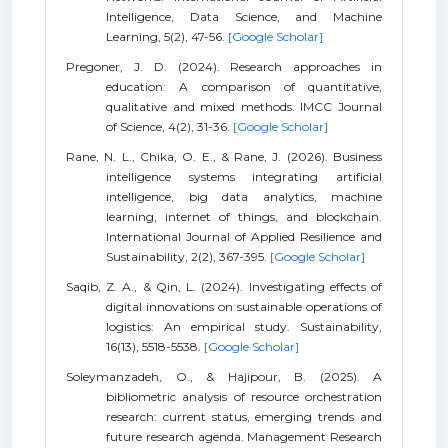
Intelligence, Data Science, and Machine
Learning, 5(2), 47-56.
[Google Scholar]
Pregoner, J. D. (2024). Research approaches in
education: A comparison of quantitative,
qualitative and mixed methods. IMCC Journal
of Science, 4(2), 31-36.
[Google Scholar]
Rane, N. L., Chika, O. E., & Rane, J. (2026). Business
intelligence systems integrating artificial
intelligence, big data analytics, machine
learning, internet of things, and blockchain.
International Journal of Applied Resilience and
Sustainability, 2(2), 367-395.
[Google Scholar]
Saqib, Z. A., & Qin, L. (2024). Investigating effects of
digital innovations on sustainable operations of
logistics: An empirical study. Sustainability,
16(13), 5518-5538.
[Google Scholar]
Soleymanzadeh, O., & Hajipour, B. (2025). A
bibliometric analysis of resource orchestration
research: current status, emerging trends and
future research agenda. Management Research