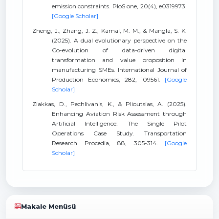
emission constraints. PloS one, 20(4), e0319973.
[Google Scholar]
Zheng, J., Zhang, J. Z., Kamal, M. M., & Mangla, S. K.
(2025). A dual evolutionary perspective on the
Co-evolution of data-driven digital
transformation and value proposition in
manufacturing SMEs. International Journal of
Production Economics, 282, 109561.
[Google
Scholar]
Ziakkas, D., Pechlivanis, K., & Plioutsias, A. (2025).
Enhancing Aviation Risk Assessment through
Artificial Intelligence: The Single Pilot
Operations Case Study. Transportation
Research Procedia, 88, 305-314.
[Google
Scholar]
Makale Menüsü