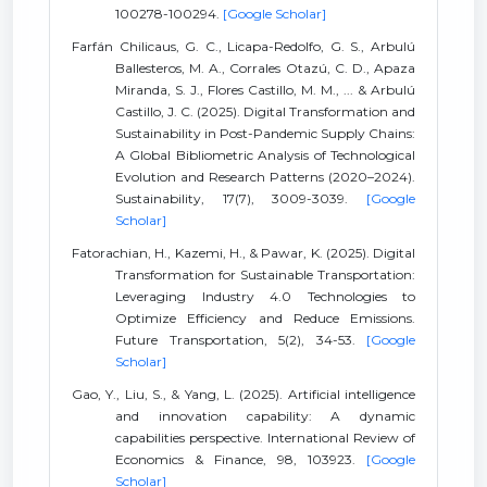
100278-100294.
[Google Scholar]
Farfán Chilicaus, G. C., Licapa-Redolfo, G. S., Arbulú
Ballesteros, M. A., Corrales Otazú, C. D., Apaza
Miranda, S. J., Flores Castillo, M. M., ... & Arbulú
Castillo, J. C. (2025). Digital Transformation and
Sustainability in Post-Pandemic Supply Chains:
A Global Bibliometric Analysis of Technological
Evolution and Research Patterns (2020–2024).
Sustainability, 17(7), 3009-3039.
[Google
Scholar]
Fatorachian, H., Kazemi, H., & Pawar, K. (2025). Digital
Transformation for Sustainable Transportation:
Leveraging Industry 4.0 Technologies to
Optimize Efficiency and Reduce Emissions.
Future Transportation, 5(2), 34-53.
[Google
Scholar]
Gao, Y., Liu, S., & Yang, L. (2025). Artificial intelligence
and innovation capability: A dynamic
capabilities perspective. International Review of
Economics & Finance, 98, 103923.
[Google
Scholar]