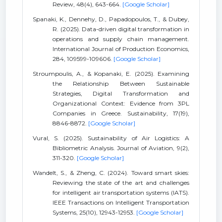
Review, 48(4), 643-664.
[Google Scholar]
Spanaki, K., Dennehy, D., Papadopoulos, T., & Dubey,
R. (2025). Data-driven digital transformation in
operations and supply chain management.
International Journal of Production Economics,
284, 109599-109606.
[Google Scholar]
Stroumpoulis, A., & Kopanaki, E. (2025). Examining
the Relationship Between Sustainable
Strategies, Digital Transformation and
Organizational Context: Evidence from 3PL
Companies in Greece. Sustainability, 17(19),
8846-8872.
[Google Scholar]
Vural, S. (2025). Sustainability of Air Logistics: A
Bibliometric Analysis. Journal of Aviation, 9(2),
311-320.
[Google Scholar]
Wandelt, S., & Zheng, C. (2024). Toward smart skies:
Reviewing the state of the art and challenges
for intelligent air transportation systems (IATS).
IEEE Transactions on Intelligent Transportation
Systems, 25(10), 12943-12953.
[Google Scholar]