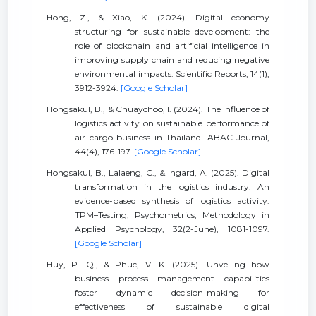
Hong, Z., & Xiao, K. (2024). Digital economy
structuring for sustainable development: the
role of blockchain and artificial intelligence in
improving supply chain and reducing negative
environmental impacts. Scientific Reports, 14(1),
3912-3924.
[Google Scholar]
Hongsakul, B., & Chuaychoo, I. (2024). The influence of
logistics activity on sustainable performance of
air cargo business in Thailand. ABAC Journal,
44(4), 176-197.
[Google Scholar]
Hongsakul, B., Lalaeng, C., & Ingard, A. (2025). Digital
transformation in the logistics industry: An
evidence-based synthesis of logistics activity.
TPM–Testing, Psychometrics, Methodology in
Applied Psychology, 32(2-June), 1081-1097.
[Google Scholar]
Huy, P. Q., & Phuc, V. K. (2025). Unveiling how
business process management capabilities
foster dynamic decision-making for
effectiveness of sustainable digital