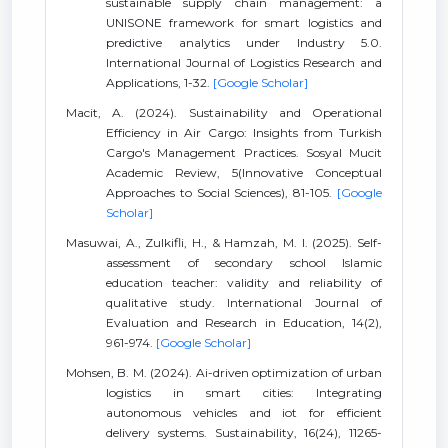
sustainable supply chain management: a
UNISONE framework for smart logistics and
predictive analytics under Industry 5.0.
International Journal of Logistics Research and
Applications, 1-32.
[Google Scholar]
Macit, A. (2024). Sustainability and Operational
Efficiency in Air Cargo: Insights from Turkish
Cargo's Management Practices. Sosyal Mucit
Academic Review, 5(Innovative Conceptual
Approaches to Social Sciences), 81-105.
[Google
Scholar]
Masuwai, A., Zulkifli, H., & Hamzah, M. I. (2025). Self-
assessment of secondary school Islamic
education teacher: validity and reliability of
qualitative study. International Journal of
Evaluation and Research in Education, 14(2),
961-974.
[Google Scholar]
Mohsen, B. M. (2024). Ai-driven optimization of urban
logistics in smart cities: Integrating
autonomous vehicles and iot for efficient
delivery systems. Sustainability, 16(24), 11265-