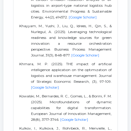
logistics in airport‐type national logistics hub
cities. Environmental Progress & Sustainable
Energy, 44(2), e14572.
[Google Scholar]
Khayyam, M., Yushi, J., Liu, Q., Idrees, H., Qin, S., &
Nurlegul, A. (2025). Leveraging technological
readiness and knowledge sources for green
innovation: a resource orchestration
perspective. Business Process Management
Journal, 31(3), 848-877.
[Google Scholar]
Khmara, M. P. (2025). THE ımpact of artıfıcıal
ıntellıgence applıcatıon on the optımızatıon of
logıstıcs and warehouse management. Journal
of Strategic Economic Research, (3), 97-109.
[Google Scholar]
Kowalski, M., Bernardes, R. C., Gomes, L., & Borini, F. M.
(2025). Microfoundations of dynamic
capabilities for digital transformation.
European Journal of Innovation Management,
28(8), 3717-3746.
[Google Scholar]
Kulkov, I., Kulkova, J., Rohrbeck, R., Menvielle, L.,