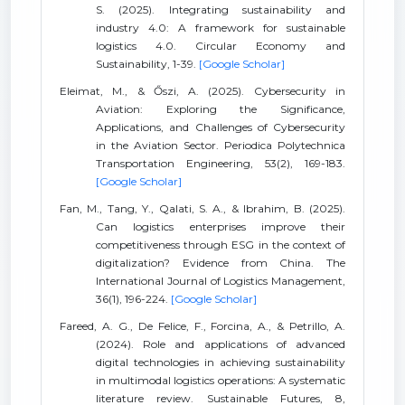
S. (2025). Integrating sustainability and
industry 4.0: A framework for sustainable
logistics 4.0. Circular Economy and
Sustainability, 1-39.
[Google Scholar]
Eleimat, M., & Őszi, A. (2025). Cybersecurity in
Aviation: Exploring the Significance,
Applications, and Challenges of Cybersecurity
in the Aviation Sector. Periodica Polytechnica
Transportation Engineering, 53(2), 169-183.
[Google Scholar]
Fan, M., Tang, Y., Qalati, S. A., & Ibrahim, B. (2025).
Can logistics enterprises improve their
competitiveness through ESG in the context of
digitalization? Evidence from China. The
International Journal of Logistics Management,
36(1), 196-224.
[Google Scholar]
Fareed, A. G., De Felice, F., Forcina, A., & Petrillo, A.
(2024). Role and applications of advanced
digital technologies in achieving sustainability
in multimodal logistics operations: A systematic
literature review. Sustainable Futures, 8,