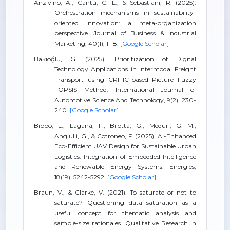
Anzivino, A., Cantù, C. L., & Sebastiani, R. (2025).
Orchestration mechanisms in sustainability-
oriented innovation: a meta-organization
perspective. Journal of Business & Industrial
Marketing, 40(1), 1-18.
[Google Scholar]
Bakioğlu, G. (2025). Prioritization of Digital
Technology Applications in Intermodal Freight
Transport using CRITIC-based Picture Fuzzy
TOPSIS Method. International Journal of
Automotive Science And Technology, 9(2), 230-
240.
[Google Scholar]
Bibbò, L., Laganà, F., Bilotta, G., Meduri, G. M.,
Angiulli, G., & Cotroneo, F. (2025). AI-Enhanced
Eco-Efficient UAV Design for Sustainable Urban
Logistics: Integration of Embedded Intelligence
and Renewable Energy Systems. Energies,
18(19), 5242-5292.
[Google Scholar]
Braun, V., & Clarke, V. (2021). To saturate or not to
saturate? Questioning data saturation as a
useful concept for thematic analysis and
sample-size rationales. Qualitative Research in