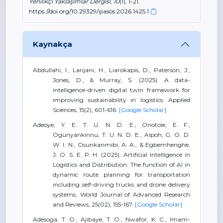
Yenilikçi Yaklaşımlar Dergisi
,
10
(1), 1-21.
https://doi.org/10.29329/ijiasos.2026.1425.1
Kaynakça
Abdullahi, I., Larijani, H., Liarokapis, D., Paterson, J.,
Jones, D., & Murray, S. (2025). A data-
intelligence-driven digital twin framework for
improving sustainability in logistics. Applied
Sciences, 15(2), 601-616.
[Google Scholar]
Adeoye, Y. E. T. U. N. D. E., Onotole, E. F.,
Ogunyankinnu, T. U. N. D. E., Aipoh, G. O. D.
W. I. N., Osunkanmibi, A. A., & Egbemhenghe,
J. O. S. E. P. H. (2025). Artificial Intelligence in
Logistics and Distribution: The function of AI in
dynamic route planning for transportation
including self-driving trucks and drone delivery
systems. World Journal of Advanced Research
and Reviews, 25(02), 155-167.
[Google Scholar]
Adesoga, T. O., Ajibaye, T. O., Nwafor, K. C., Imam-