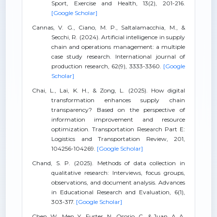
Sport, Exercise and Health, 13(2), 201-216.
[Google Scholar]
Cannas, V. G., Ciano, M. P., Saltalamacchia, M., &
Secchi, R. (2024). Artificial intelligence in supply
chain and operations management: a multiple
case study research. International journal of
production research, 62(9), 3333-3360.
[Google
Scholar]
Chai, L., Lai, K. H., & Zong, L. (2025). How digital
transformation enhances supply chain
transparency? Based on the perspective of
information improvement and resource
optimization. Transportation Research Part E:
Logistics and Transportation Review, 201,
104256-104269.
[Google Scholar]
Chand, S. P. (2025). Methods of data collection in
qualitative research: Interviews, focus groups,
observations, and document analysis. Advances
in Educational Research and Evaluation, 6(1),
303-317.
[Google Scholar]
Chen, W., Men, Y., Fuster, N., Osorio, C., & Juan, A. A.