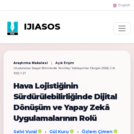
English
IJIASOS
Araştırma Makalesi
|
Açık Erişim
Uluslararası Sosyal Bilimlerde Yenilikçi Yaklaşımlar Dergisi 2026, Cilt
10(1) 1-21
Hava Lojistiğinin
Sürdürülebilirliğinde Dijital
Dönüşüm ve Yapay Zekâ
Uygulamalarının Rolü
Selvi Vural
Gül Kuru
Özlem Çimen
•
•