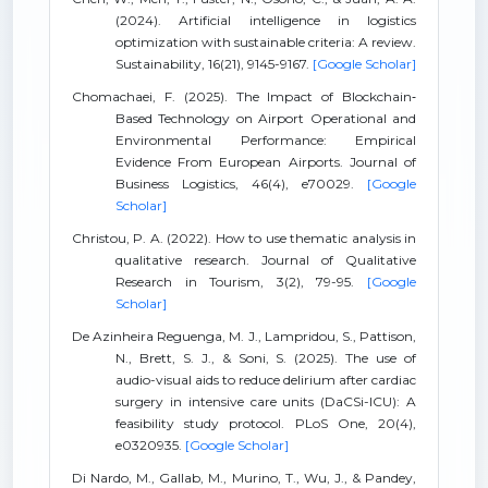
(2024). Artificial intelligence in logistics
optimization with sustainable criteria: A review.
Sustainability, 16(21), 9145-9167.
[Google Scholar]
Chomachaei, F. (2025). The Impact of Blockchain‐
Based Technology on Airport Operational and
Environmental Performance: Empirical
Evidence From European Airports. Journal of
Business Logistics, 46(4), e70029.
[Google
Scholar]
Christou, P. A. (2022). How to use thematic analysis in
qualitative research. Journal of Qualitative
Research in Tourism, 3(2), 79-95.
[Google
Scholar]
De Azinheira Reguenga, M. J., Lampridou, S., Pattison,
N., Brett, S. J., & Soni, S. (2025). The use of
audio-visual aids to reduce delirium after cardiac
surgery in intensive care units (DaCSi-ICU): A
feasibility study protocol. PLoS One, 20(4),
e0320935.
[Google Scholar]
Di Nardo, M., Gallab, M., Murino, T., Wu, J., & Pandey,