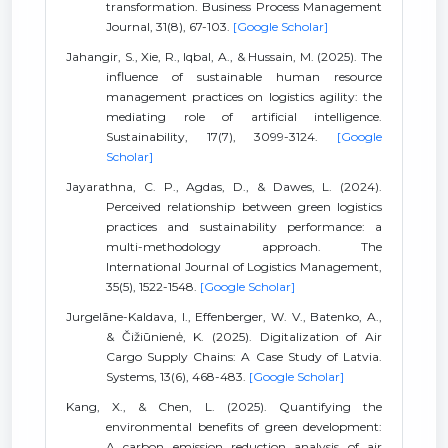
transformation. Business Process Management
Journal, 31(8), 67-103.
[Google Scholar]
Jahangir, S., Xie, R., Iqbal, A., & Hussain, M. (2025). The
influence of sustainable human resource
management practices on logistics agility: the
mediating role of artificial intelligence.
Sustainability, 17(7), 3099-3124.
[Google
Scholar]
Jayarathna, C. P., Agdas, D., & Dawes, L. (2024).
Perceived relationship between green logistics
practices and sustainability performance: a
multi-methodology approach. The
International Journal of Logistics Management,
35(5), 1522-1548.
[Google Scholar]
Jurgelāne-Kaldava, I., Effenberger, W. V., Batenko, A.,
& Čižiūnienė, K. (2025). Digitalization of Air
Cargo Supply Chains: A Case Study of Latvia.
Systems, 13(6), 468-483.
[Google Scholar]
Kang, X., & Chen, L. (2025). Quantifying the
environmental benefits of green development:
A carbon emission reduction analysis of air