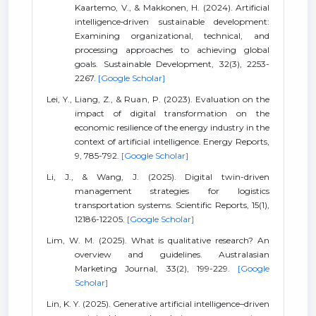
Kaartemo, V., & Makkonen, H. (2024). Artificial
intelligence‐driven sustainable development:
Examining organizational, technical, and
processing approaches to achieving global
goals. Sustainable Development, 32(3), 2253-
2267.
[Google Scholar]
Lei, Y., Liang, Z., & Ruan, P. (2023). Evaluation on the
impact of digital transformation on the
economic resilience of the energy industry in the
context of artificial intelligence. Energy Reports,
9, 785-792.
[Google Scholar]
Li, J., & Wang, J. (2025). Digital twin-driven
management strategies for logistics
transportation systems. Scientific Reports, 15(1),
12186-12205.
[Google Scholar]
Lim, W. M. (2025). What is qualitative research? An
overview and guidelines. Australasian
Marketing Journal, 33(2), 199-229.
[Google
Scholar]
Lin, K. Y. (2025). Generative artificial intelligence–driven