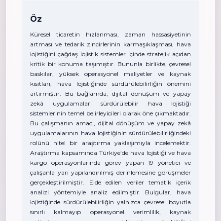
Öz
Küresel ticaretin hızlanması, zaman hassasiyetinin
artması ve tedarik zincirlerinin karmaşıklaşması, hava
lojistiğini çağdaş lojistik sistemler içinde stratejik açıdan
kritik bir konuma taşımıştır. Bununla birlikte, çevresel
baskılar, yüksek operasyonel maliyetler ve kaynak
kısıtları, hava lojistiğinde sürdürülebilirliğin önemini
artırmıştır. Bu bağlamda, dijital dönüşüm ve yapay
zekâ uygulamaları sürdürülebilir hava lojistiği
sistemlerinin temel belirleyicileri olarak öne çıkmaktadır.
Bu çalışmanın amacı, dijital dönüşüm ve yapay zekâ
uygulamalarının hava lojistiğinin sürdürülebilirliğindeki
rolünü nitel bir araştırma yaklaşımıyla incelemektir.
Araştırma kapsamında Türkiye’de hava lojistiği ve hava
kargo operasyonlarında görev yapan 19 yönetici ve
çalışanla yarı yapılandırılmış derinlemesine görüşmeler
gerçekleştirilmiştir. Elde edilen veriler tematik içerik
analizi yöntemiyle analiz edilmiştir. Bulgular, hava
lojistiğinde sürdürülebilirliğin yalnızca çevresel boyutla
sınırlı kalmayıp operasyonel verimlilik, kaynak