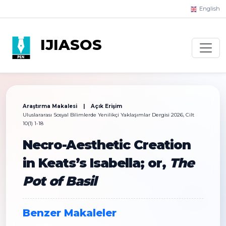
English
IJIASOS
Araştırma Makalesi | Açık Erişim
Uluslararası Sosyal Bilimlerde Yenilikçi Yaklaşımlar Dergisi 2026, Cilt
10(1) 1-18
Necro-Aesthetic Creation
in Keats’s Isabella; or,
The
Pot of Basil
Benzer Makaleler