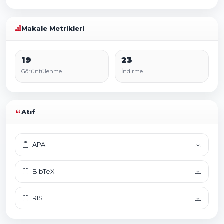
Makale Metrikleri
19
23
Görüntülenme
İndirme
Atıf
APA
BibTeX
RIS