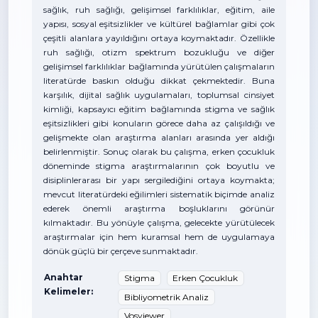
sağlık, ruh sağlığı, gelişimsel farklılıklar, eğitim, aile
yapısı, sosyal eşitsizlikler ve kültürel bağlamlar gibi çok
çeşitli alanlara yayıldığını ortaya koymaktadır. Özellikle
ruh sağlığı, otizm spektrum bozukluğu ve diğer
gelişimsel farklılıklar bağlamında yürütülen çalışmaların
literatürde baskın olduğu dikkat çekmektedir. Buna
karşılık, dijital sağlık uygulamaları, toplumsal cinsiyet
kimliği, kapsayıcı eğitim bağlamında stigma ve sağlık
eşitsizlikleri gibi konuların görece daha az çalışıldığı ve
gelişmekte olan araştırma alanları arasında yer aldığı
belirlenmiştir. Sonuç olarak bu çalışma, erken çocukluk
döneminde stigma araştırmalarının çok boyutlu ve
disiplinlerarası bir yapı sergilediğini ortaya koymakta;
mevcut literatürdeki eğilimleri sistematik biçimde analiz
ederek önemli araştırma boşluklarını görünür
kılmaktadır. Bu yönüyle çalışma, gelecekte yürütülecek
araştırmalar için hem kuramsal hem de uygulamaya
dönük güçlü bir çerçeve sunmaktadır.
Anahtar
Stigma
Erken Çocukluk
Kelimeler:
Bibliyometrik Analiz
Vosviewer