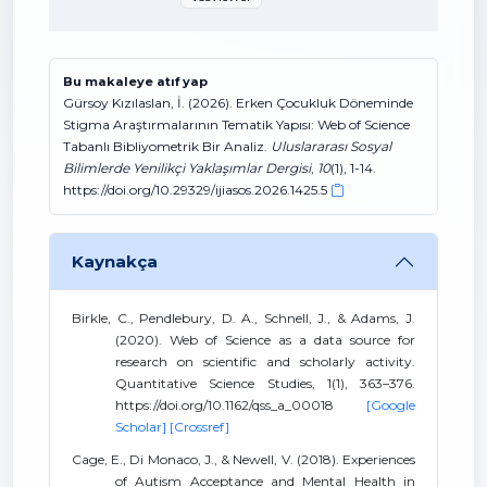
Bu makaleye atıf yap
Gürsoy Kızılaslan, İ. (2026). Erken Çocukluk Döneminde
Stigma Araştırmalarının Tematik Yapısı: Web of Science
Tabanlı Bibliyometrik Bir Analiz.
Uluslararası Sosyal
Bilimlerde Yenilikçi Yaklaşımlar Dergisi
,
10
(1), 1-14.
https://doi.org/10.29329/ijiasos.2026.1425.5
Kaynakça
Birkle, C., Pendlebury, D. A., Schnell, J., & Adams, J.
(2020). Web of Science as a data source for
research on scientific and scholarly activity.
Quantitative Science Studies, 1(1), 363–376.
https://doi.org/10.1162/qss_a_00018
[Google
Scholar]
[Crossref]
Cage, E., Di Monaco, J., & Newell, V. (2018). Experiences
of Autism Acceptance and Mental Health in