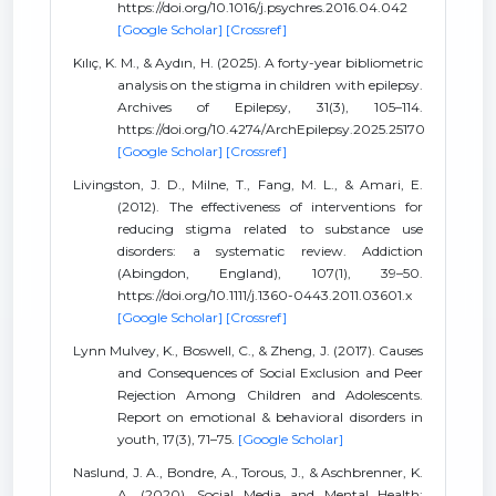
https://doi.org/10.1016/j.psychres.2016.04.042
[Google Scholar]
[Crossref]
Kılıç, K. M., & Aydın, H. (2025). A forty-year bibliometric
analysis on the stigma in children with epilepsy.
Archives of Epilepsy, 31(3), 105–114.
https://doi.org/10.4274/ArchEpilepsy.2025.25170
[Google Scholar]
[Crossref]
Livingston, J. D., Milne, T., Fang, M. L., & Amari, E.
(2012). The effectiveness of interventions for
reducing stigma related to substance use
disorders: a systematic review. Addiction
(Abingdon, England), 107(1), 39–50.
https://doi.org/10.1111/j.1360-0443.2011.03601.x
[Google Scholar]
[Crossref]
Lynn Mulvey, K., Boswell, C., & Zheng, J. (2017). Causes
and Consequences of Social Exclusion and Peer
Rejection Among Children and Adolescents.
Report on emotional & behavioral disorders in
youth, 17(3), 71–75.
[Google Scholar]
Naslund, J. A., Bondre, A., Torous, J., & Aschbrenner, K.
A. (2020). Social Media and Mental Health: