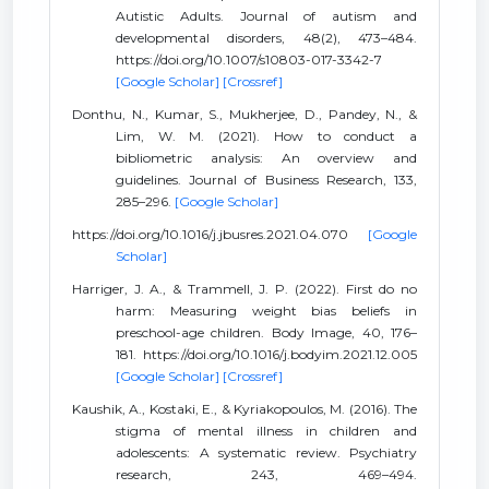
Autistic Adults. Journal of autism and
developmental disorders, 48(2), 473–484.
https://doi.org/10.1007/s10803-017-3342-7
[Google Scholar]
[Crossref]
Donthu, N., Kumar, S., Mukherjee, D., Pandey, N., &
Lim, W. M. (2021). How to conduct a
bibliometric analysis: An overview and
guidelines. Journal of Business Research, 133,
285–296.
[Google Scholar]
https://doi.org/10.1016/j.jbusres.2021.04.070
[Google
Scholar]
Harriger, J. A., & Trammell, J. P. (2022). First do no
harm: Measuring weight bias beliefs in
preschool-age children. Body Image, 40, 176–
181. https://doi.org/10.1016/j.bodyim.2021.12.005
[Google Scholar]
[Crossref]
Kaushik, A., Kostaki, E., & Kyriakopoulos, M. (2016). The
stigma of mental illness in children and
adolescents: A systematic review. Psychiatry
research, 243, 469–494.