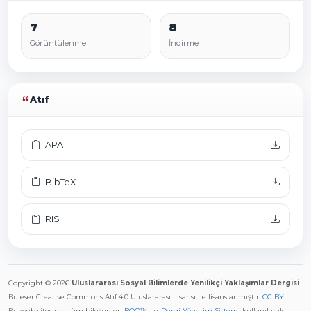
7
8
Görüntülenme
İndirme
Atıf
APA
BibTeX
RIS
Copyright © 2026
Uluslararası Sosyal Bilimlerde Yenilikçi Yaklaşımlar Dergisi
Bu eser Creative Commons Atıf 4.0 Uluslararası Lisansı ile lisanslanmıştır.
CC BY
Bu web sitesinin tüm bileşenleri
BOQ™ - e-Dergi Yönetim Sistemi
kullanılarak