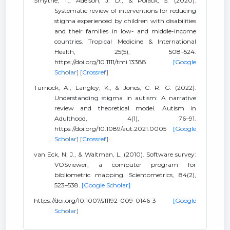
Smythe, T., Adelson, J. D., & Polack, S. (2020).
Systematic review of interventions for reducing
stigma experienced by children with disabilities
and their families in low- and middle-income
countries. Tropical Medicine & International
Health, 25(5), 508–524.
https://doi.org/10.1111/tmi.13388
[Google
Scholar]
[Crossref]
Turnock, A., Langley, K., & Jones, C. R. G. (2022).
Understanding stigma in autism: A narrative
review and theoretical model. Autism in
Adulthood, 4(1), 76–91.
https://doi.org/10.1089/aut.2021.0005
[Google
Scholar]
[Crossref]
van Eck, N. J., & Waltman, L. (2010). Software survey:
VOSviewer, a computer program for
bibliometric mapping. Scientometrics, 84(2),
523–538.
[Google Scholar]
https://doi.org/10.1007/s11192-009-0146-3
[Google
Scholar]