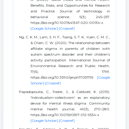
Benefits, Risks, and Opportunities for Research
and Practice. Journal of technology in
behavioral science, 5(3), 245–257.
https://doi.org/10.1007/s41347-020-00134-x
[Google Scholar]
[Crossref]
Ng, C. K. M., Lam, S. H. F., Tsang, S. T. K., Yuen, C. M. C.,
& Chien, C. W. (2020). The relationship between
affiliate stigma in parents of children with
autism spectrum disorder and their children’s
activity participation. International Journal of
Environmental Research and Public Health,
17(5), 1799.
https://doi.org/10.3390/ijerph17051799
[Google
Scholar]
[Crossref]
Papadopoulos, C., Foster, J., & Caldwell, K. (2013).
'Individualism-collectivism' as an explanatory
device for mental illness stigma. Community
mental health journal, 49(3), 270–280.
https://doi.org/10.1007/s10597-012-9534-x
[Google Scholar]
[Crossref]