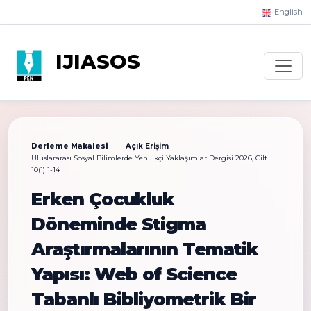
English
IJIASOS
Derleme Makalesi
|
Açık Erişim
Uluslararası Sosyal Bilimlerde Yenilikçi Yaklaşımlar Dergisi 2026, Cilt
10(1) 1-14
Erken Çocukluk
Döneminde Stigma
Araştırmalarının Tematik
Yapısı: Web of Science
Tabanlı Bibliyometrik Bir