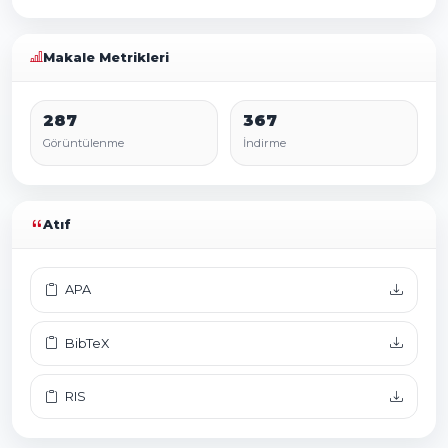
Makale Metrikleri
287
367
Görüntülenme
İndirme
Atıf
APA
BibTeX
RIS