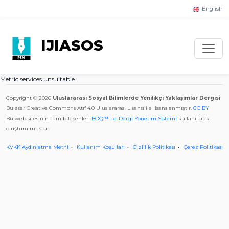
English
IJIASOS
Metric services unsuitable.
Copyright © 2026
Uluslararası Sosyal Bilimlerde Yenilikçi Yaklaşımlar Dergisi
Bu eser Creative Commons Atıf 4.0 Uluslararası Lisansı ile lisanslanmıştır.
CC BY
Bu web sitesinin tüm bileşenleri
BOQ™ - e-Dergi Yönetim Sistemi
kullanılarak
oluşturulmuştur.
KVKK Aydınlatma Metni
Kullanım Koşulları
Gizlilik Politikası
Çerez Politikası