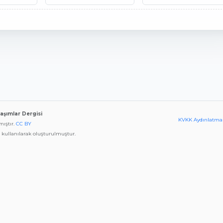
laşımlar Dergisi
KVKK Aydınlatma
mıştır.
CC BY
kullanılarak oluşturulmuştur.