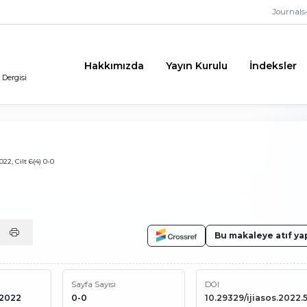
Journals
•
Hakkımızda
Yayın Kurulu
İndeksler
 Dergisi
22, Cilt 6(4) 0-0
Bu makaleye atıf ya
Sayfa Sayısı
DOI
 2022
0-0
10.29329/ijiasos.2022.