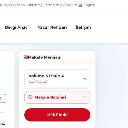
Publish with us
•
Publishing Partnership
•
About Us
•
English
Dergi Arşivi
Yazar Rehberi
İletişim
Makale Menüsü
Volume 6 Issue 4
Tüm Makaleler
Makale Bilgileri
p
PDF İndir
504