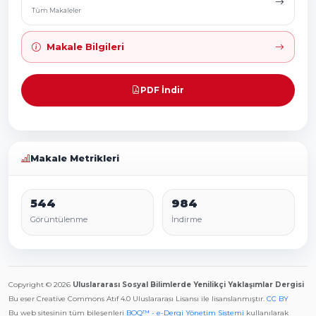
Tüm Makaleler
Makale Bilgileri
PDF İndir
Makale Metrikleri
544
984
Görüntülenme
İndirme
Copyright © 2026
Uluslararası Sosyal Bilimlerde Yenilikçi Yaklaşımlar Dergisi
Bu eser Creative Commons Atıf 4.0 Uluslararası Lisansı ile lisanslanmıştır.
CC BY
Bu web sitesinin tüm bileşenleri
BOQ™ - e-Dergi Yönetim Sistemi
kullanılarak